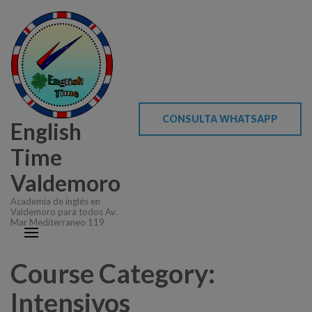
CONSULTA WHATSAPP
English
Time
Valdemoro
Academia de inglés en
Valdemoro para todos Av.
Mar Mediterraneo 119
Course Category:
Intensivos