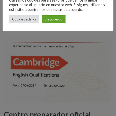
Utilizamos cookies para asegurar que damos la mejor
experiencia al usuario en nuestra web. Si sigues utilizando
READ MORE
este sitio asumiremos que estás de acuerdo.
Cookie Settings
De acuerdo
Centro preparador oficial