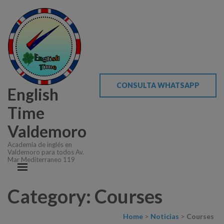
CONSULTA WHATSAPP
English
Time
Valdemoro
Academia de inglés en
Valdemoro para todos Av.
Mar Mediterraneo 119
Category: Courses
Home
>
Noticias
>
Courses