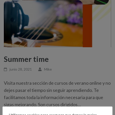
Summer time
junio 28, 2021
Mike
Visita nuestra sección de cursos de verano online y no
dejes pasar el tiempo sin seguir aprendiendo. Te
facilitamos toda la información necesaria para que
sigas mejorando. Son cursos dirigidos…