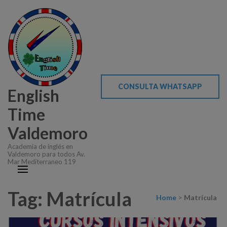
CONSULTA WHATSAPP
English
Time
Valdemoro
Academia de inglés en
Valdemoro para todos Av.
Mar Mediterraneo 119
Tag: Matrícula
Home
>
Matrícula