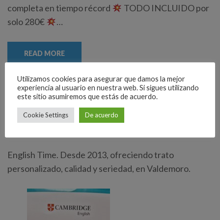
completa en tiempo récord
TODO INCLUIDO por
solo 280€
…
READ MORE
Utilizamos cookies para asegurar que damos la mejor
experiencia al usuario en nuestra web. Si sigues utilizando
este sitio asumiremos que estás de acuerdo.
Cookie Settings
De acuerdo
ACERCA DE…
English Time. Desde 2013, ofreciendo trato
personalizado, calidad y seriedad, en Valdemoro.