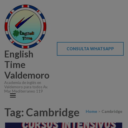
CONSULTA WHATSAPP
English
Time
Valdemoro
Academia de inglés en
Valdemoro para todos Av.
Mar Mediterraneo 119
Tag: Cambridge
Home
>
Cambridge